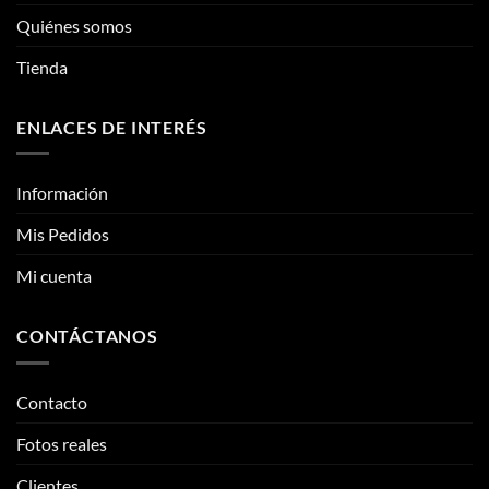
elegir
Quiénes somos
en
la
Tienda
página
de
ENLACES DE INTERÉS
producto
Información
Mis Pedidos
Mi cuenta
CONTÁCTANOS
Contacto
Fotos reales
Clientes