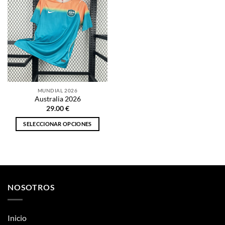
MUNDIAL 2026
Australia 2026
29.00
€
SELECCIONAR OPCIONES
Este
producto
tiene
múltiples
variantes.
NOSOTROS
Las
opciones
se
Inicio
pueden