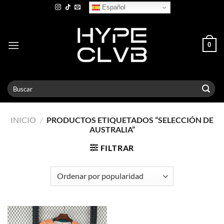
Skip
Español
to
content
0
Buscar
por:
INICIO
/
PRODUCTOS ETIQUETADOS “SELECCIÓN DE
AUSTRALIA”
FILTRAR