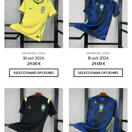
MUNDIAL 2026
MUNDIAL 2026
Brasil 2026
Brasil 2026
29.00
€
29.00
€
SELECCIONAR OPCIONES
SELECCIONAR OPCIONES
Este
Este
producto
producto
tiene
tiene
múltiples
múltiples
variantes.
variantes.
Las
Las
opciones
opciones
se
se
pueden
pueden