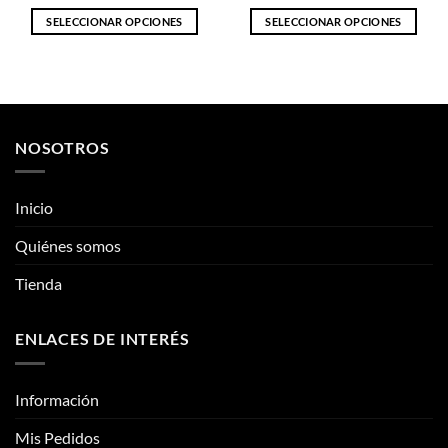
producto
producto
SELECCIONAR OPCIONES
SELECCIONAR OPCIONES
Este
Este
producto
producto
tiene
tiene
múltiples
múltiples
variantes.
variantes.
NOSOTROS
Las
Las
opciones
opciones
se
se
Inicio
pueden
pueden
elegir
elegir
Quiénes somos
en
en
la
la
Tienda
página
página
de
de
ENLACES DE INTERÉS
producto
producto
Información
Mis Pedidos