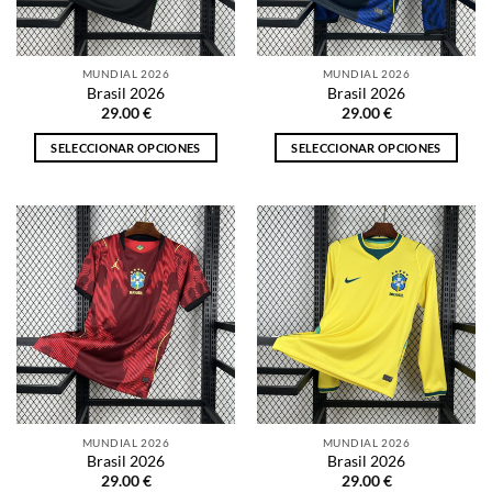
elegir
elegir
en
en
la
la
MUNDIAL 2026
MUNDIAL 2026
página
página
Brasil 2026
Brasil 2026
de
de
29.00
€
29.00
€
producto
producto
SELECCIONAR OPCIONES
SELECCIONAR OPCIONES
Este
Este
producto
producto
tiene
tiene
múltiples
múltiples
variantes.
variantes.
Las
Las
opciones
opciones
se
se
pueden
pueden
elegir
elegir
en
en
la
la
MUNDIAL 2026
MUNDIAL 2026
página
página
Brasil 2026
Brasil 2026
de
de
29.00
€
29.00
€