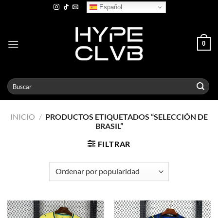
Skip
Español
to
content
0
Buscar
por:
INICIO
/
PRODUCTOS ETIQUETADOS “SELECCIÓN DE
BRASIL”
FILTRAR