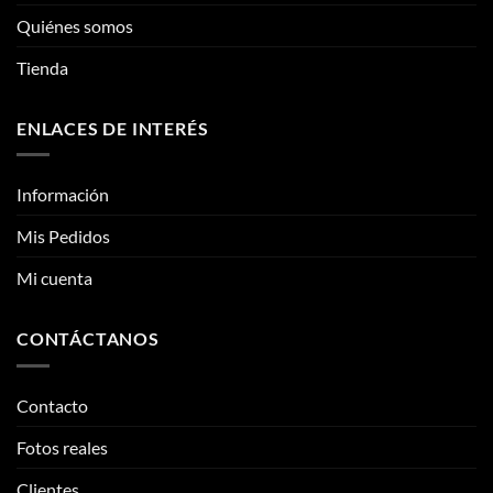
elegir
Quiénes somos
en
la
Tienda
página
de
ENLACES DE INTERÉS
producto
Información
Mis Pedidos
Mi cuenta
CONTÁCTANOS
Contacto
Fotos reales
Clientes