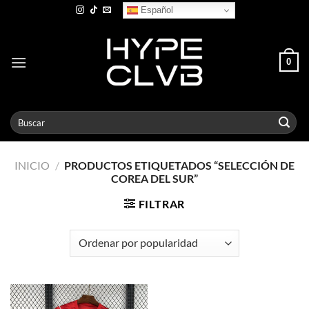
Skip
Español
to
content
0
Buscar
por:
INICIO
/
PRODUCTOS ETIQUETADOS “SELECCIÓN DE
COREA DEL SUR”
FILTRAR