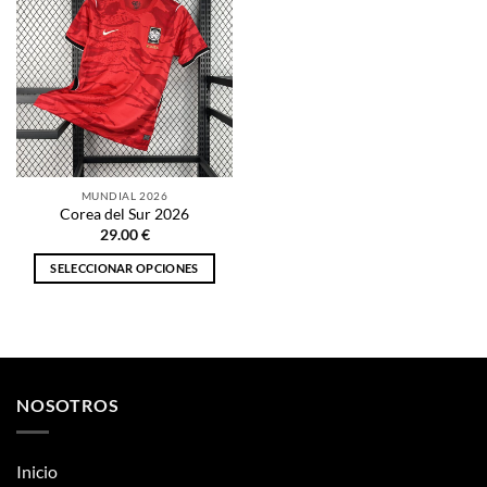
MUNDIAL 2026
Corea del Sur 2026
29.00
€
SELECCIONAR OPCIONES
Este
producto
tiene
múltiples
variantes.
NOSOTROS
Las
opciones
se
Inicio
pueden