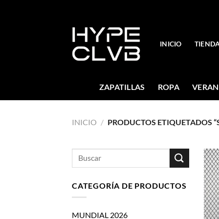
Skip
to
content
INICIO
TIEND
ZAPATILLAS
ROPA
VERAN
INICIO
/
PRODUCTOS ETIQUETADOS “S
Buscar
por:
CATEGORÍA DE PRODUCTOS
MUNDIAL 2026