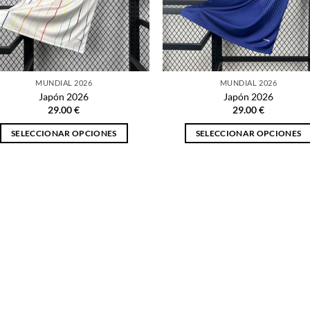
MUNDIAL 2026
MUNDIAL 2026
Japón 2026
Japón 2026
29.00
€
29.00
€
SELECCIONAR OPCIONES
SELECCIONAR OPCIONES
Este
Este
producto
producto
tiene
tiene
múltiples
múltiples
variantes.
variantes.
Las
Las
opciones
opciones
se
se
pueden
pueden
elegir
elegir
en
en