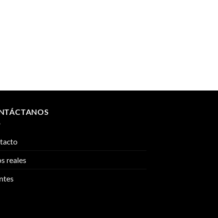
NTÁCTANOS
tacto
s reales
ntes