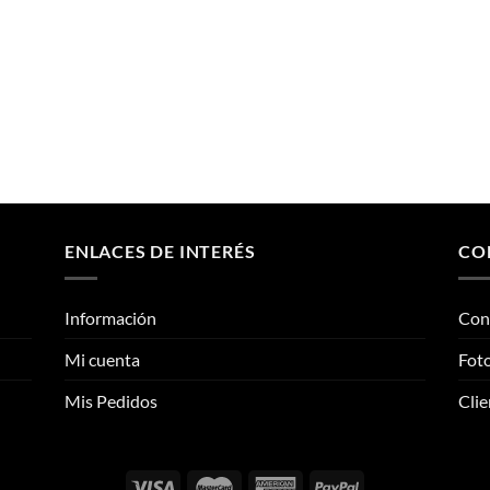
la
la
página
página
de
de
producto
producto
ENLACES DE INTERÉS
CO
Información
Con
Mi cuenta
Foto
Mis Pedidos
Clie