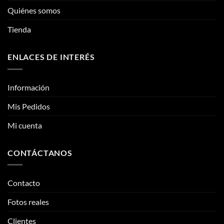
elegir
Quiénes somos
en
la
Tienda
página
de
ENLACES DE INTERÉS
producto
Información
Mis Pedidos
Mi cuenta
CONTÁCTANOS
Contacto
Fotos reales
Clientes