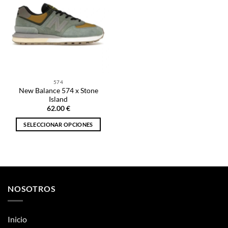
574
New Balance 574 x Stone
Island
62.00
€
SELECCIONAR OPCIONES
Este
producto
tiene
múltiples
variantes.
NOSOTROS
Las
opciones
se
Inicio
pueden