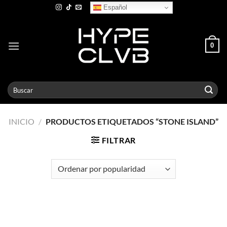
Skip
Español
to
content
0
Buscar
por:
INICIO
/
PRODUCTOS ETIQUETADOS “STONE ISLAND”
FILTRAR