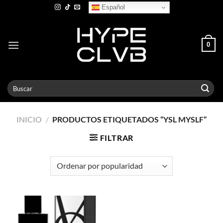
Skip
Español
to
content
0
Buscar
por:
INICIO
/
PRODUCTOS ETIQUETADOS “YSL MYSLF”
FILTRAR