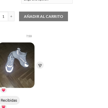
as Gazelle Bold "Pink Glow" cantidad
AÑADIR AL CARRITO