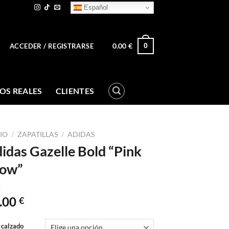
Español
0.00
€
0
ACCEDER / REGISTRARSE
OS REALES
CLIENTES
CIO
/
ZAPATILLAS
/
ADIDAS
idas Gazelle Bold “Pink
low”
.00
€
 calzado