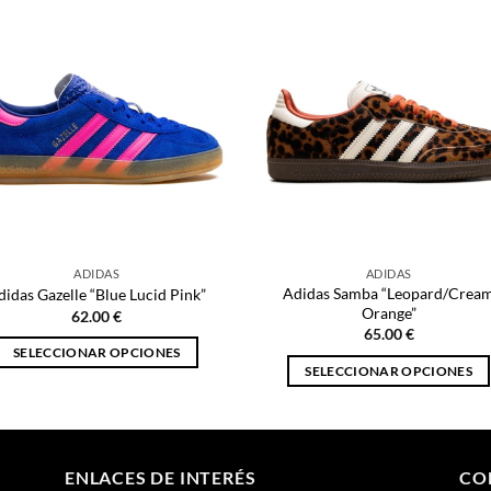
ADIDAS
ADIDAS
Adidas Samba “Leopard/Crea
didas Gazelle “Blue Lucid Pink”
Orange”
62.00
€
65.00
€
SELECCIONAR OPCIONES
SELECCIONAR OPCIONES
Este
Este
producto
producto
tiene
tiene
múltiples
múltiples
ENLACES DE INTERÉS
CO
variantes.