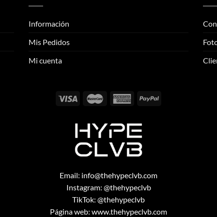
variantes.
Las
Las
opciones
Información
Con
opciones
se
se
pueden
Mis Pedidos
Foto
pueden
elegir
elegir
Mi cuenta
Clie
en
en
la
la
página
página
de
de
producto
producto
Email:
info@thehypeclvb.com
Instagram:
@thehypeclvb
TikTok:
@thehypeclvb
Página web:
www.thehypeclvb.com