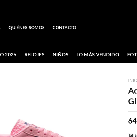
A
QUIÉNES SOMOS
CONTACTO
O 2026
RELOJES
NIÑOS
LO MÁS VENDIDO
FOT
INI
Ad
G
64
Talla