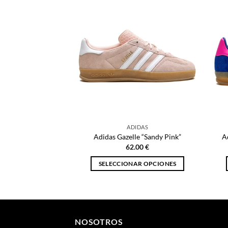
ADIDAS
Adidas Gazelle “Sandy Pink”
A
62.00
€
SELECCIONAR OPCIONES
Este
producto
tiene
múltiples
NOSOTROS
variantes.