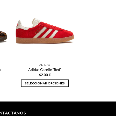
ADIDAS
m
Adidas Gazelle “Red”
62.00
€
SELECCIONAR OPCIONES
Este
producto
tiene
múltiples
NTÁCTANOS
variantes.