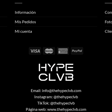
variantes.
variantes.
Las
Las
Información
Con
opciones
opciones
se
se
Mis Pedidos
Foto
pueden
pueden
elegir
elegir
Mi cuenta
Clie
en
en
la
la
página
página
de
de
producto
producto
Email:
info@thehypeclvb.com
Instagram:
@thehypeclvb
TikTok:
@thehypeclvb
Página web:
www.thehypeclvb.com