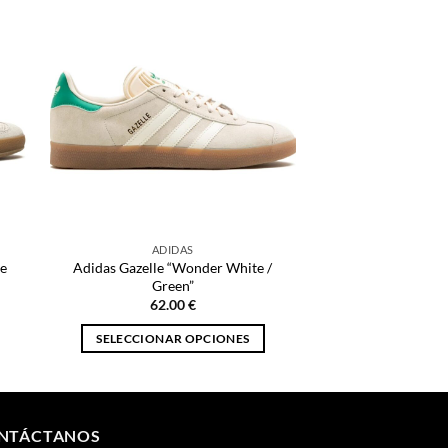
ADIDAS
e
Adidas Gazelle “Wonder White /
Green”
62.00
€
SELECCIONAR OPCIONES
Este
producto
tiene
múltiples
NTÁCTANOS