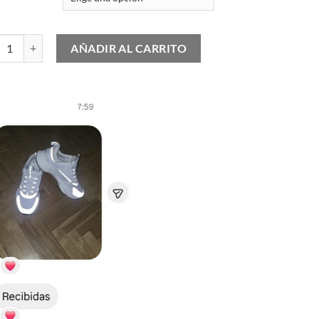
as Samba "Black Alumina" cantidad
AÑADIR AL CARRITO