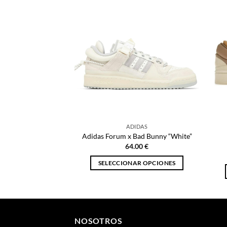
ADIDAS
Adidas Forum x Bad Bunny “White”
64.00
€
SELECCIONAR OPCIONES
Este
producto
tiene
múltiples
NOSOTROS
variantes.