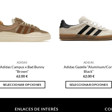
ADIDAS
ADIDAS
Adidas Campus x Bad Bunny
Adidas Gazelle “Aluminum/Cor
“Brown”
Black”
62.00
€
62.00
€
SELECCIONAR OPCIONES
SELECCIONAR OPCIONES
Este
Este
producto
producto
tiene
tiene
múltiples
múltiples
ENLACES DE INTERÉS
CO