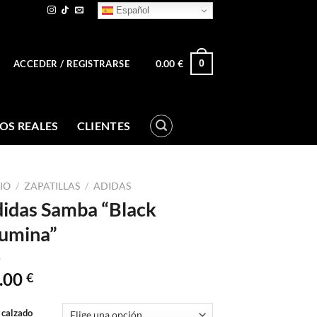
Español
0.00
€
0
ACCEDER / REGISTRARSE
OS REALES
CLIENTES
CIO
/
ZAPATILLAS
/
ADIDAS
idas Samba “Black
umina”
.00
€
 calzado