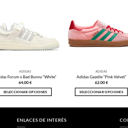
ADIDAS
ADIDAS
idas Forum x Bad Bunny “White”
Adidas Gazelle “Pink Velvet”
64.00
€
62.00
€
SELECCIONAR OPCIONES
SELECCIONAR OPCIONES
Este
Este
producto
producto
tiene
tiene
múltiples
múltiples
ENLACES DE INTERÉS
CO
variantes.
variantes.