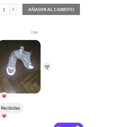
as Samba "Classic" cantidad
AÑADIR AL CARRITO