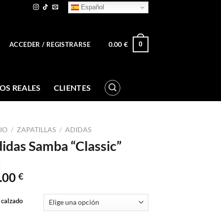
Español
0.00
€
0
ACCEDER / REGISTRARSE
OS REALES
CLIENTES
CIO
/
ZAPATILLAS
/
ADIDAS
idas Samba “Classic”
.00
€
 calzado