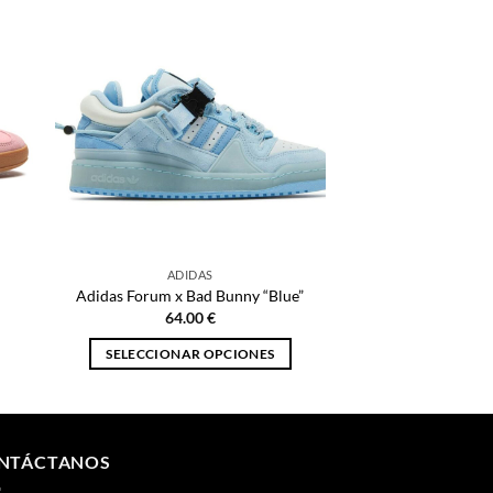
ADIDAS
Adidas Forum x Bad Bunny “Blue”
64.00
€
SELECCIONAR OPCIONES
Este
producto
tiene
múltiples
NTÁCTANOS
variantes.