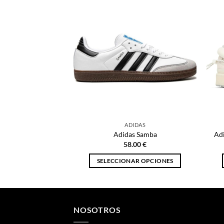
ADIDAS
Adidas Samba
Ad
58.00
€
SELECCIONAR OPCIONES
Este
producto
tiene
múltiples
NOSOTROS
variantes.