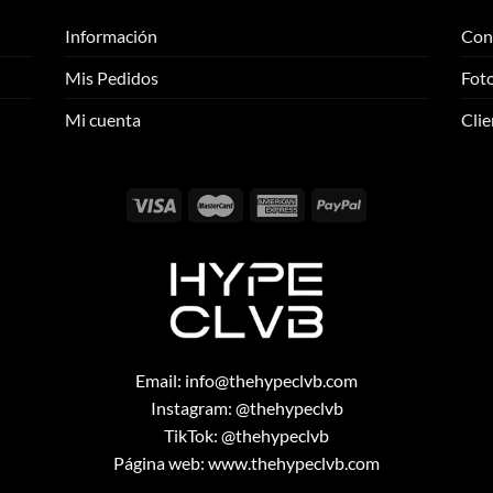
Las
Las
Información
Con
opciones
opciones
se
se
Mis Pedidos
Foto
pueden
pueden
elegir
elegir
Mi cuenta
Clie
en
en
la
la
página
página
de
de
producto
producto
Email:
info@thehypeclvb.com
Instagram:
@thehypeclvb
TikTok:
@thehypeclvb
Página web:
www.thehypeclvb.com