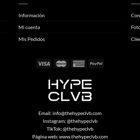
variantes.
Las
Las
opciones
Información
Con
opciones
se
se
pueden
Mi cuenta
Foto
pueden
elegir
elegir
Mis Pedidos
Clie
en
en
la
la
página
página
de
de
producto
producto
Email:
info@thehypeclvb.com
Instagram:
@thehypeclvb
TikTok:
@thehypeclvb
Página web:
www.thehypeclvb.com