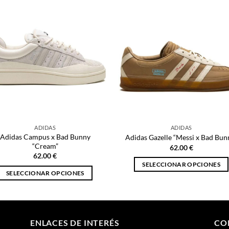
ADIDAS
ADIDAS
Adidas Campus x Bad Bunny
Adidas Gazelle “Messi x Bad Bun
“Cream”
62.00
€
62.00
€
SELECCIONAR OPCIONES
SELECCIONAR OPCIONES
Este
Este
producto
producto
tiene
tiene
múltiples
múltiples
ENLACES DE INTERÉS
CO
variantes.