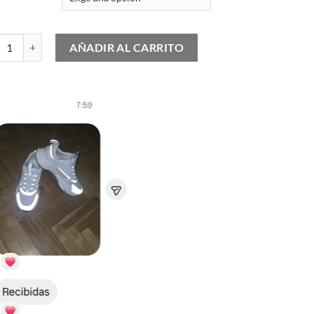
as Samba "Cloud White Night Indigo" cantidad
AÑADIR AL CARRITO