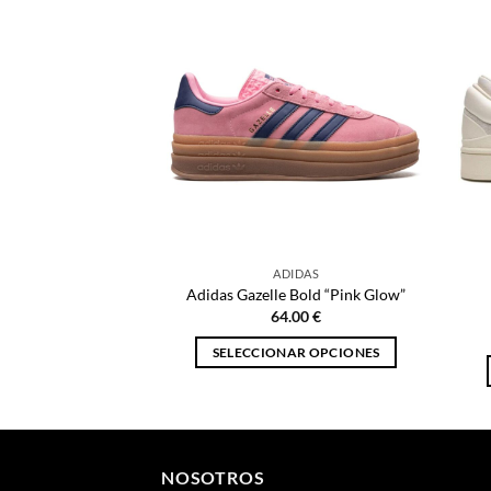
ADIDAS
Adidas Gazelle Bold “Pink Glow”
64.00
€
SELECCIONAR OPCIONES
Este
producto
tiene
múltiples
NOSOTROS
variantes.