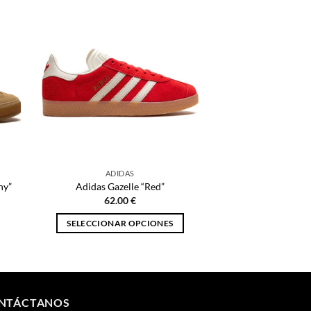
ADIDAS
ny”
Adidas Gazelle “Red”
62.00
€
SELECCIONAR OPCIONES
Este
producto
tiene
múltiples
NTÁCTANOS
variantes.