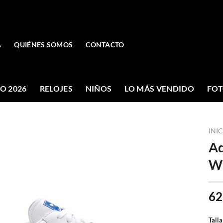
A
QUIÉNES SOMOS
CONTACTO
O 2026
RELOJES
NIÑOS
LO MÁS VENDIDO
FOT
INI
Ad
Wh
62
Talla