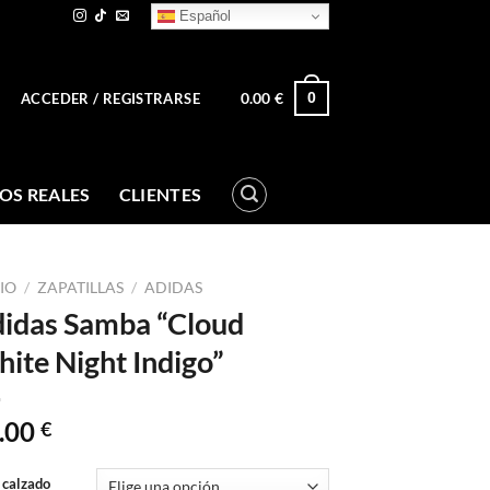
Español
0.00
€
0
ACCEDER / REGISTRARSE
OS REALES
CLIENTES
CIO
/
ZAPATILLAS
/
ADIDAS
idas Samba “Cloud
ite Night Indigo”
.00
€
 calzado