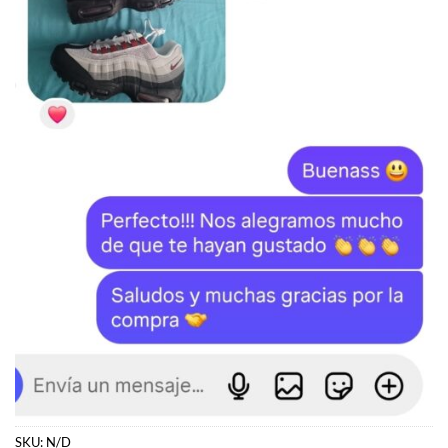
SKU:
N/D
Categorías:
ADIDAS
,
Samba
,
ZAPATILLAS
Etiquetas:
Adidas
,
Samba