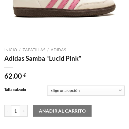
INICIO
/
ZAPATILLAS
/
ADIDAS
Adidas Samba “Lucid Pink”
62.00
€
Talla calzado
Adidas Samba "Lucid Pink" cantidad
AÑADIR AL CARRITO