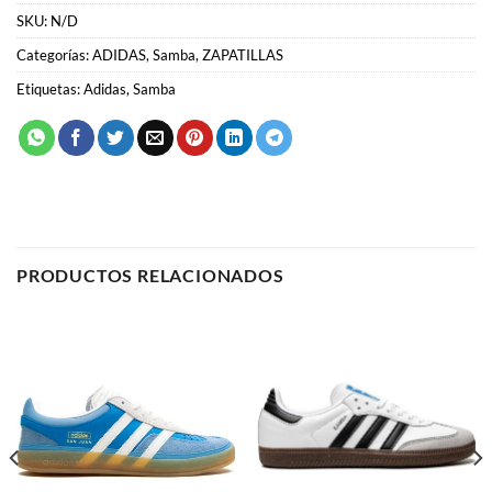
PRODUCTOS RELACIONADOS
ADIDAS
ADIDAS
Adidas Gazelle x Bad Bunny
Adidas Samba
“San Juan”
58.00
€
64.00
€