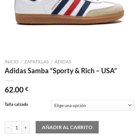
INICIO
/
ZAPATILLAS
/
ADIDAS
Adidas Samba “Sporty & Rich – USA”
62.00
€
Talla calzado
Adidas Samba "Sporty & Rich - USA" cantidad
AÑADIR AL CARRITO