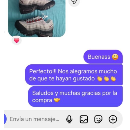
SKU:
N/D
Categorías:
ADIDAS
,
Samba
,
ZAPATILLAS
Etiquetas:
Adidas
,
Samba