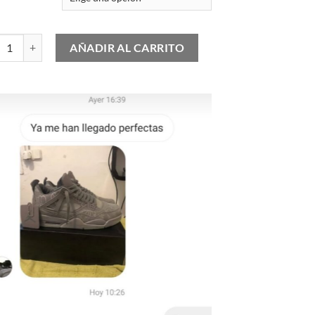
as Samba "White / Better Scarlet" cantidad
AÑADIR AL CARRITO