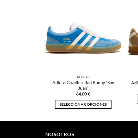
ADIDAS
Adidas Gazelle x Bad Bunny “San
Adi
Juan”
64.00
€
SELECCIONAR OPCIONES
Este
producto
tiene
múltiples
NOSOTROS