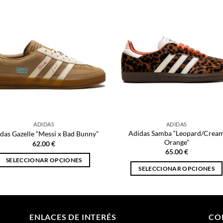
ADIDAS
ADIDAS
Adidas Samba “Leopard/Crea
das Gazelle “Messi x Bad Bunny”
Orange”
62.00
€
65.00
€
SELECCIONAR OPCIONES
SELECCIONAR OPCIONES
Este
Este
producto
producto
tiene
tiene
múltiples
múltiples
ENLACES DE INTERÉS
CO
variantes.