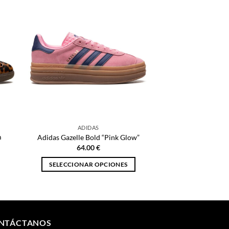
ADIDAS
m
Adidas Gazelle Bold “Pink Glow”
64.00
€
SELECCIONAR OPCIONES
Este
producto
tiene
múltiples
NTÁCTANOS
variantes.