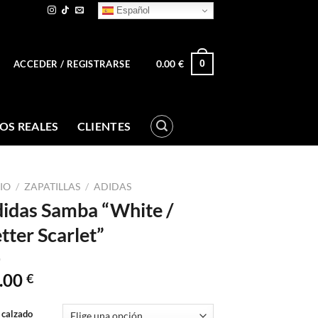
Español
0.00
€
0
ACCEDER / REGISTRARSE
OS REALES
CLIENTES
CIO
/
ZAPATILLAS
/
ADIDAS
idas Samba “White /
tter Scarlet”
.00
€
 calzado