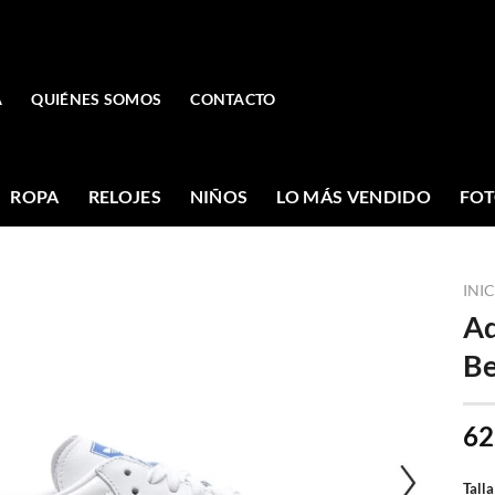
A
QUIÉNES SOMOS
CONTACTO
ROPA
RELOJES
NIÑOS
LO MÁS VENDIDO
FOT
INI
Ad
Be
62
Talla