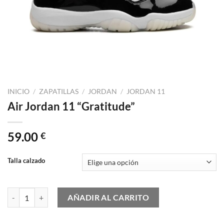
INICIO
/
ZAPATILLAS
/
JORDAN
/
JORDAN 11
Air Jordan 11 “Gratitude”
59.00
€
Talla calzado
Air Jordan 11 "Gratitude" cantidad
AÑADIR AL CARRITO