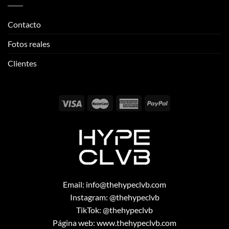
Clientes
Email:
info@thehypeclvb.com
Instagram:
@thehypeclvb
TikTok:
@thehypeclvb
Página web:
www.thehypeclvb.com
Copyright 2026 ©
THEHYPECLVB.COM