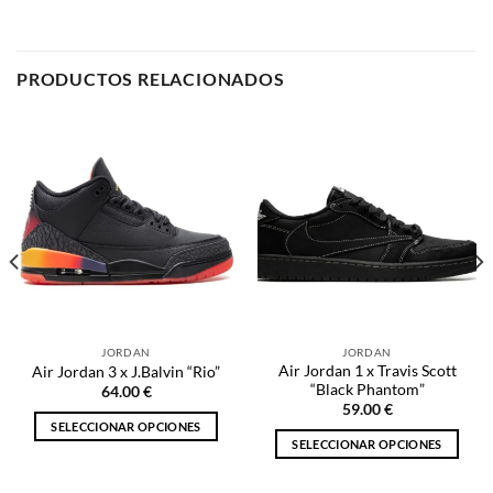
JORDAN
JORDAN
Air Jordan 1 x Travis Scott
Air Jordan 3 x J.Balvin “Rio”
“Black Phantom”
64.00
€
59.00
€
SELECCIONAR OPCIONES
SELECCIONAR OPCIONES
Este
Este
producto
producto
tiene
tiene
múltiples
múltiples
variantes.
NOSOTROS
variantes.
Las
Las
opciones
opciones
se
Inicio