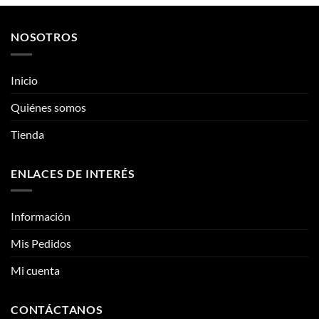
se
pueden
pueden
Quiénes somos
elegir
elegir
en
Tienda
en
la
la
página
página
de
ENLACES DE INTERÉS
de
producto
producto
Información
Mis Pedidos
Mi cuenta
CONTÁCTANOS
Contacto
Fotos reales