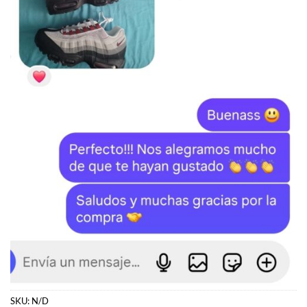
SKU:
N/D
Categorías:
JORDAN
,
Jordan 11
Etiquetas:
Jordan
,
Jordan 11