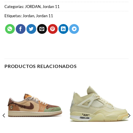
PRODUCTOS RELACIONADOS
JORDAN
JORDAN
Air Jordan 4 x Off-White
Air Jordan 1 “Voodoo”
“Sail”
59.00
€
64.00
€
SELECCIONAR OPCIONES
SELECCIONAR OPCIONES