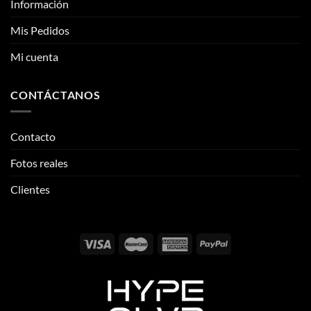
CONTÁCTANOS
Contacto
Fotos reales
Clientes
Email:
info@thehypeclvb.com
Instagram:
@thehypeclvb
TikTok:
@thehypeclvb