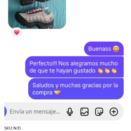
SKU:
N/D
Categorías:
JORDAN
,
Jordan 11
Etiquetas:
Jordan
,
Jordan 11