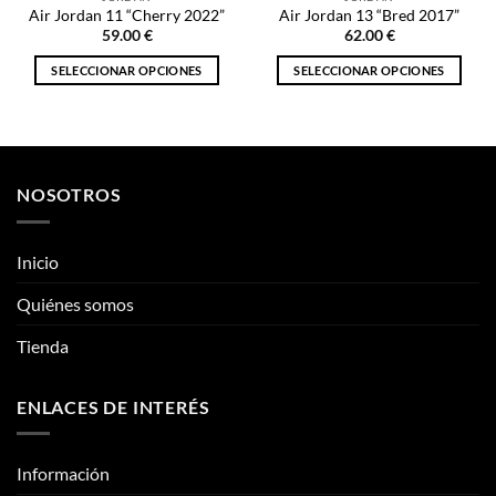
Air Jordan 11 “Cherry 2022”
Air Jordan 13 “Bred 2017”
59.00
€
62.00
€
SELECCIONAR OPCIONES
SELECCIONAR OPCIONES
Este
Este
producto
producto
tiene
tiene
múltiples
múltiples
variantes.
variantes.
NOSOTROS
Las
Las
opciones
opciones
se
se
Inicio
pueden
pueden
Quiénes somos
elegir
elegir
en
en
Tienda
la
la
página
página
de
de
ENLACES DE INTERÉS
producto
producto
Información