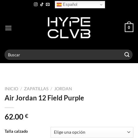
Skip
Español
to
content
0
Buscar
por:
INICIO
/
ZAPATILLAS
/
JORDAN
Air Jordan 12 Field Purple
62.00
€
Talla calzado