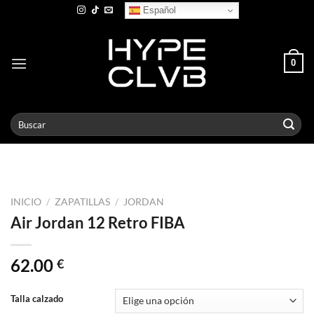
Skip
Español
to
content
0
Buscar
por:
INICIO
/
ZAPATILLAS
/
JORDAN
Air Jordan 12 Retro FIBA
62.00
€
Talla calzado