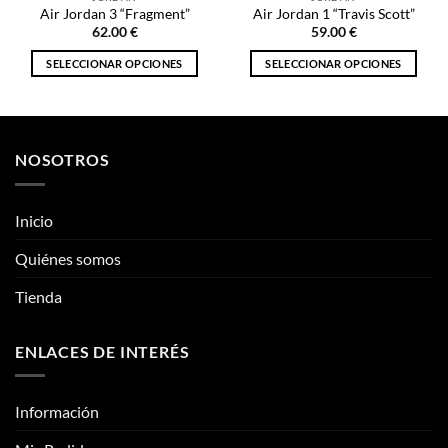
Air Jordan 3 “Fragment”
Air Jordan 1 “Travis Scott”
62.00
€
59.00
€
SELECCIONAR OPCIONES
SELECCIONAR OPCIONES
Este
Este
producto
producto
tiene
tiene
múltiples
múltiples
NOSOTROS
variantes.
variantes.
Las
Las
opciones
opciones
Inicio
se
se
pueden
pueden
Quiénes somos
elegir
elegir
Tienda
en
en
la
la
página
página
ENLACES DE INTERÉS
de
de
producto
producto
Información