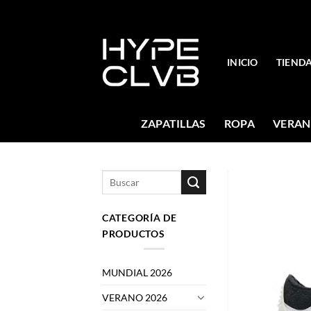
Skip
to
content
INICIO
TIEND
ZAPATILLAS
ROPA
VERAN
Buscar
por:
CATEGORÍA DE
PRODUCTOS
MUNDIAL 2026
VERANO 2026