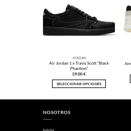
JORDAN
Air Jordan 1 x Travis Scott “Black
Jor
Phantom”
59.00
€
SELECCIONAR OPCIONES
Este
producto
tiene
múltiples
NOSOTROS
variantes.
Las
Inicio