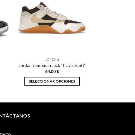
JORDAN
Jordan Jumpman Jack “Travis Scott”
64.00
€
SELECCIONAR OPCIONES
Este
producto
tiene
múltiples
NTÁCTANOS
variantes.
Las
opciones
tacto