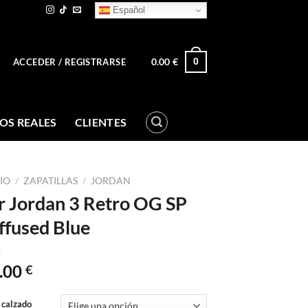
Español
0.00
€
0
ACCEDER / REGISTRARSE
OS REALES
CLIENTES
CIO
/
ZAPATILLAS
/
JORDAN
r Jordan 3 Retro OG SP
ffused Blue
.00
€
 calzado