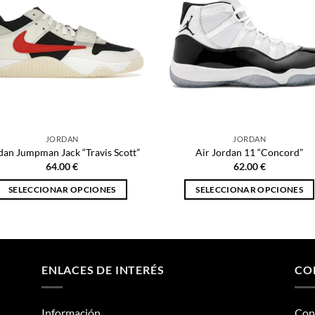
JORDAN
JORDAN
dan Jumpman Jack “Travis Scott”
Air Jordan 11 “Concord”
64.00
€
62.00
€
SELECCIONAR OPCIONES
SELECCIONAR OPCIONES
Este
Este
producto
producto
tiene
tiene
múltiples
múltiples
ENLACES DE INTERÉS
CO
variantes.
variantes.
Las
Las
opciones
opciones
Información
Con