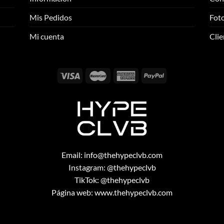
se
se
pueden
pueden
Mis Pedidos
Foto
elegir
elegir
Mi cuenta
Clie
en
en
la
la
página
página
de
de
producto
producto
Email:
info@thehypeclvb.com
Instagram:
@thehypeclvb
TikTok:
@thehypeclvb
Página web:
www.thehypeclvb.com