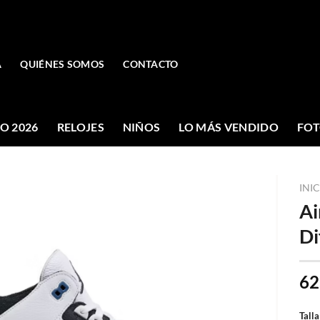
A
QUIÉNES SOMOS
CONTACTO
O 2026
RELOJES
NIÑOS
LO MÁS VENDIDO
FOT
INI
Ai
Di
62
Talla