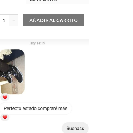
Jordan 3 Retro OG SP Diffused Blue cantidad
AÑADIR AL CARRITO