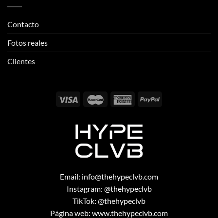
Clientes
Email:
info@thehypeclvb.com
Instagram:
@thehypeclvb
TikTok:
@thehypeclvb
Página web:
www.thehypeclvb.com
Copyright 2026 ©
THEHYPECLVB.COM