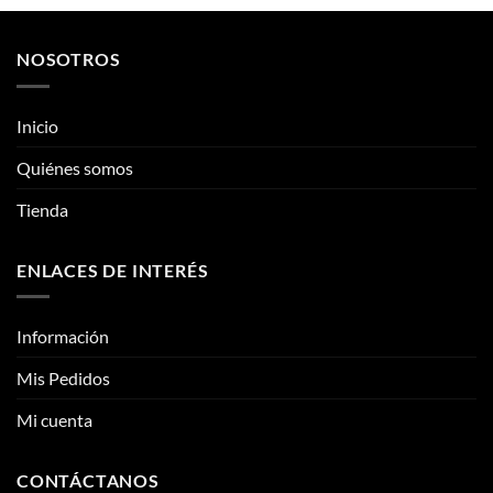
se
pueden
pueden
Quiénes somos
elegir
elegir
en
Tienda
en
la
la
página
página
de
ENLACES DE INTERÉS
de
producto
producto
Información
Mis Pedidos
Mi cuenta
CONTÁCTANOS
Contacto
Fotos reales