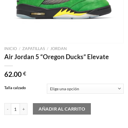
INICIO
/
ZAPATILLAS
/
JORDAN
Air Jordan 5 “Oregon Ducks” Elevate
62.00
€
Talla calzado
Air Jordan 5 "Oregon Ducks" Elevate cantidad
AÑADIR AL CARRITO