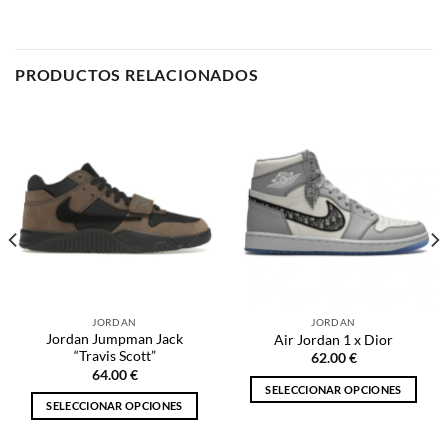
JORDAN
JORDAN
Jordan Jumpman Jack
Air Jordan 1 x Dior
“Travis Scott”
62.00
€
64.00
€
SELECCIONAR OPCIONES
SELECCIONAR OPCIONES
Este
Este
producto
producto
tiene
tiene
múltiples
múltiples
variantes.
NOSOTROS
variantes.
Las
Las
opciones
opciones
se
Inicio