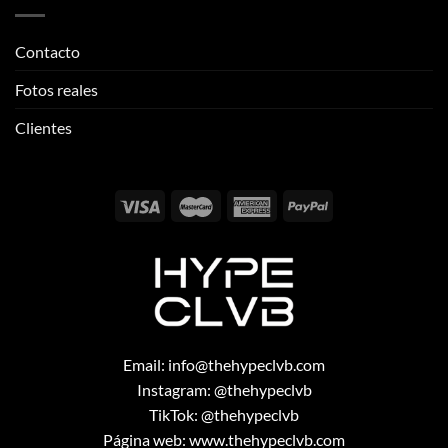
Clientes
Email:
info@thehypeclvb.com
Instagram:
@thehypeclvb
TikTok:
@thehypeclvb
Página web:
www.thehypeclvb.com
Copyright 2026 ©
THEHYPECLVB.COM