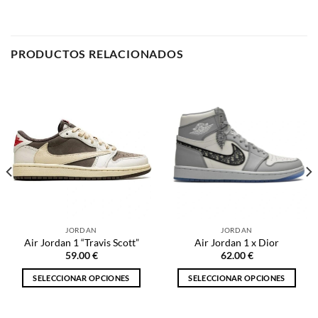
JORDAN
JORDAN
Air Jordan 1 “Travis Scott”
Air Jordan 1 x Dior
59.00
€
62.00
€
SELECCIONAR OPCIONES
SELECCIONAR OPCIONES
Este
Este
producto
producto
tiene
tiene
múltiples
múltiples
variantes.
variantes.
NOSOTROS
Las
Las
opciones
opciones
se
se
Inicio