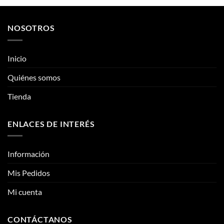
pueden
pueden
Quiénes somos
elegir
elegir
en
en
Tienda
la
la
página
página
de
de
ENLACES DE INTERÉS
producto
producto
Información
Mis Pedidos
Mi cuenta
CONTÁCTANOS
Contacto
Fotos reales