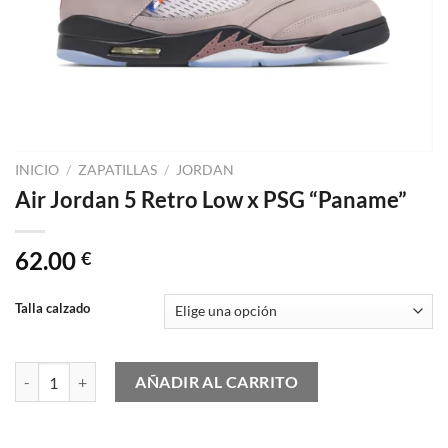
INICIO
/
ZAPATILLAS
/
JORDAN
Air Jordan 5 Retro Low x PSG “Paname”
62.00
€
Talla calzado
Air Jordan 5 Retro Low x PSG "Paname" cantidad
AÑADIR AL CARRITO