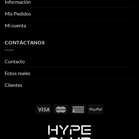
CONTÁCTANOS
Contacto
Fotos reales
Clientes
Email:
info@thehypeclvb.com
Instagram:
@thehypeclvb
TikTok:
@thehypeclvb