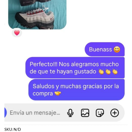
SKU:
N/D
Categorías:
JORDAN
,
Jordan 5
Etiquetas:
Jordan
,
Jordan 5