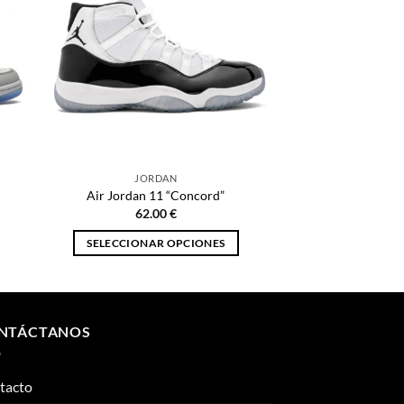
JORDAN
Air Jordan 11 “Concord”
62.00
€
SELECCIONAR OPCIONES
Este
producto
tiene
múltiples
NTÁCTANOS
variantes.
Las
tacto
opciones