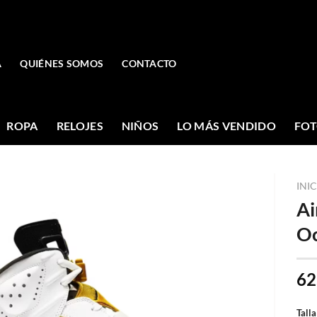
A
QUIÉNES SOMOS
CONTACTO
ROPA
RELOJES
NIÑOS
LO MÁS VENDIDO
FOT
INI
Ai
O
62
Talla