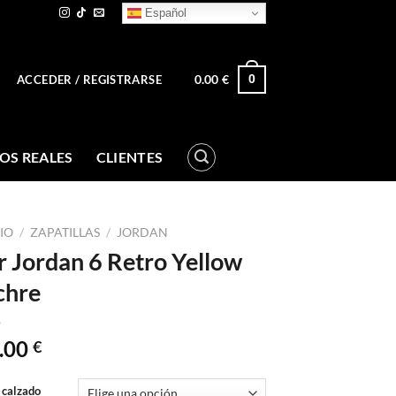
Español
0.00
€
0
ACCEDER / REGISTRARSE
OS REALES
CLIENTES
CIO
/
ZAPATILLAS
/
JORDAN
r Jordan 6 Retro Yellow
chre
.00
€
 calzado