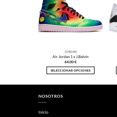
JORDAN
Air Jordan 1 x J.Balvin
64.00
€
SELECCIONAR OPCIONES
Este
producto
tiene
múltiples
NOSOTROS
variantes.
Las
Inicio
opciones