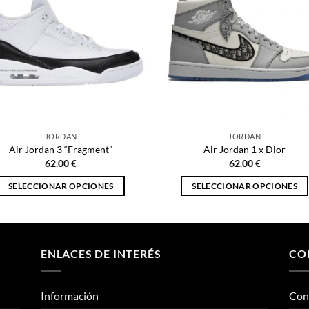
JORDAN
JORDAN
Air Jordan 3 “Fragment”
Air Jordan 1 x Dior
62.00
€
62.00
€
SELECCIONAR OPCIONES
SELECCIONAR OPCIONES
Este
Este
producto
producto
tiene
tiene
múltiples
múltiples
ENLACES DE INTERÉS
CO
variantes.
variantes.
Las
Las
Información
Con
opciones
opciones