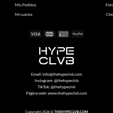
se
se
Mis Pedidos
Foto
pueden
pueden
elegir
elegir
Mi cuenta
Clie
en
en
la
la
página
página
de
de
producto
producto
Email:
info@thehypeclvb.com
Instagram:
@thehypeclvb
TikTok:
@thehypeclvb
Página web:
www.thehypeclvb.com
Copyright 2026 ©
THEHYPECLVB.COM