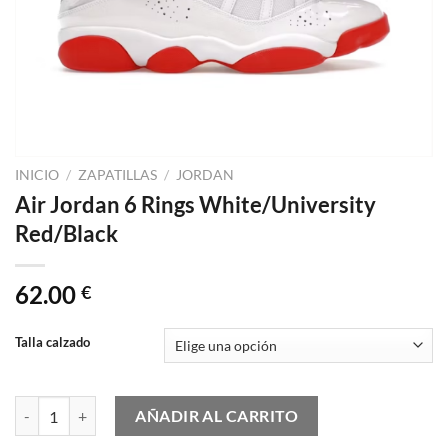
INICIO
/
ZAPATILLAS
/
JORDAN
Air Jordan 6 Rings White/University
Red/Black
62.00
€
Talla calzado
Air Jordan 6 Rings White/University Red/Black cantidad
AÑADIR AL CARRITO