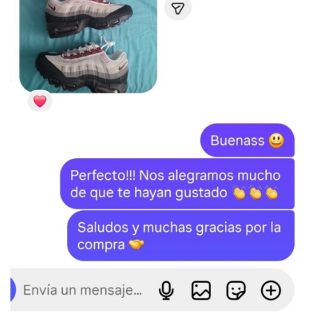
SKU:
N/D
Categorías:
JORDAN
,
Jordan 6
Etiquetas:
Jordan
,
Jordan 6