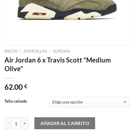
INICIO
/
ZAPATILLAS
/
JORDAN
Air Jordan 6 x Travis Scott “Medium
Olive”
62.00
€
Talla calzado
Air Jordan 6 x Travis Scott "Medium Olive" cantidad
AÑADIR AL CARRITO