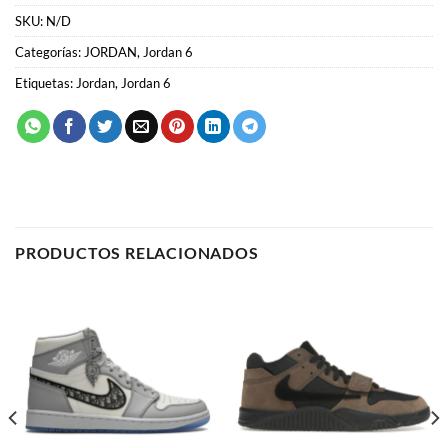
PRODUCTOS RELACIONADOS
JORDAN
JORDAN
Jordan Jumpman Jack
Air Jordan 1 x Dior
“Travis Scott”
62.00
€
64.00
€