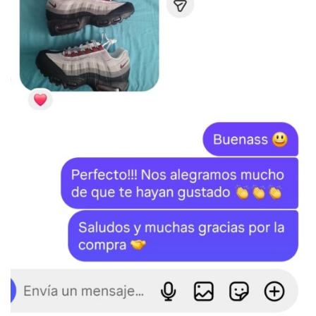
SKU:
N/D
Categorías:
JORDAN
,
Jordan 6
Etiquetas:
Jordan
,
Jordan 6