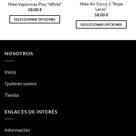
Nike Air Force 1 “Rope
Nike Vapormax Plus “White”
Laces”
58.00
€
58.00
€
SELECCIONAR OPCIONES
SELECCIONAR OPCIONES
Este
Este
producto
producto
tiene
tiene
múltiples
múltiples
variantes.
NOSOTROS
variantes.
Las
Las
opciones
opciones
se
Inicio
se
pueden
pueden
Quiénes somos
elegir
elegir
en
Tienda
en
la
la
página
página
de
ENLACES DE INTERÉS
de
producto
producto
Información