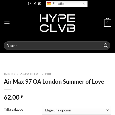
Skip
Español
to
content
0
Buscar
por:
INICIO
/
ZAPATILLAS
/
NIKE
Air Max 97 OA London Summer of Love
62.00
€
Talla calzado