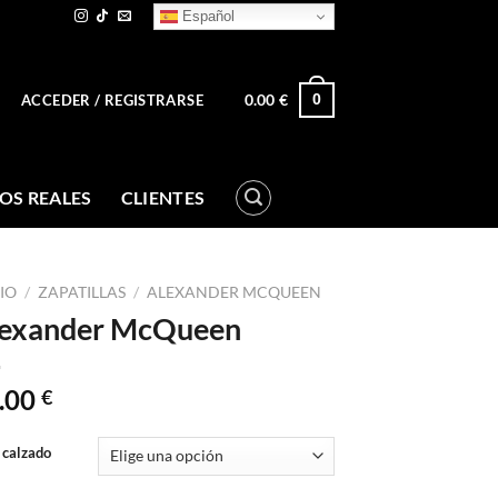
Español
0.00
€
0
ACCEDER / REGISTRARSE
OS REALES
CLIENTES
CIO
/
ZAPATILLAS
/
ALEXANDER MCQUEEN
exander McQueen
.00
€
 calzado