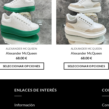
ALEXANDER MCQUEEN
ALEXANDER MCQUEEN
Alexander McQueen
Alexander McQueen
68.00
€
68.00
€
SELECCIONAR OPCIONES
SELECCIONAR OPCIONES
Este
Este
producto
producto
tiene
tiene
múltiples
múltiples
ENLACES DE INTERÉS
CO
variantes.
variantes.
Las
Las
Información
Con
opciones
opciones