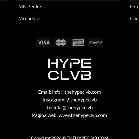
se
se
Mis Pedidos
Foto
pueden
pueden
elegir
elegir
Mi cuenta
Clie
en
en
la
la
página
página
de
de
producto
producto
Email:
info@thehypeclvb.com
Instagram:
@thehypeclvb
TikTok:
@thehypeclvb
Página web:
www.thehypeclvb.com
Copyright 2026 ©
THEHYPECLVB.COM