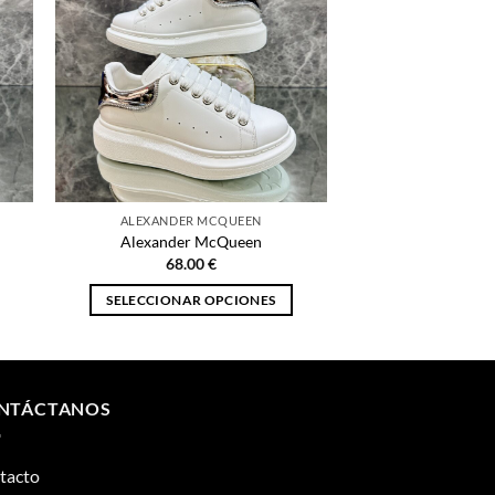
ALEXANDER MCQUEEN
Alexander McQueen
68.00
€
SELECCIONAR OPCIONES
Este
producto
tiene
múltiples
NTÁCTANOS
variantes.
Las
tacto
opciones