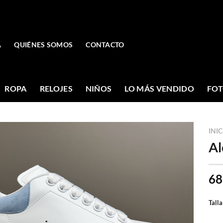
A
QUIÉNES SOMOS
CONTACTO
ROPA
RELOJES
NIÑOS
LO MÁS VENDIDO
FOT
INI
Al
68
Talla