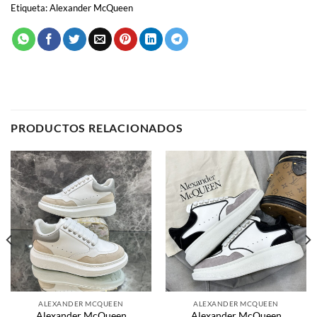
PRODUCTOS RELACIONADOS
ALEXANDER MCQUEEN
ALEXANDER MCQUEEN
Alexander McQueen
Alexander McQueen
68.00
€
68.00
€
SELECCIONAR OPCIONES
SELECCIONAR OPCIONES
Este
Este
producto
producto
tiene
tiene