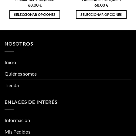
múltiples
múltiples
NOSOTROS
variantes.
variantes.
Las
Las
opciones
opciones
Inicio
se
se
pueden
pueden
Quiénes somos
elegir
elegir
Tienda
en
en
la
la
página
página
ENLACES DE INTERÉS
de
de
producto
producto
Información
Mis Pedidos
Mi cuenta
CONTÁCTANOS