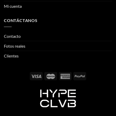
Contacto
Fotos reales
Clientes
Email:
info@thehypeclvb.com
Instagram:
@thehypeclvb
TikTok:
@thehypeclvb
Página web:
www.thehypeclvb.com