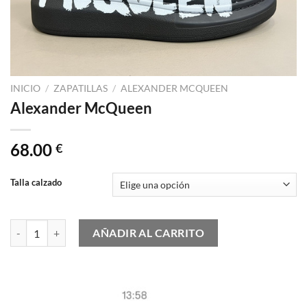
INICIO
/
ZAPATILLAS
/
ALEXANDER MCQUEEN
Alexander McQueen
68.00
€
Talla calzado
Alexander McQueen cantidad
AÑADIR AL CARRITO