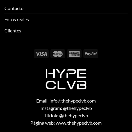
Contacto
Fotos reales
Clientes
Email:
info@thehypeclvb.com
Instagram:
@thehypeclvb
TikTok:
@thehypeclvb
Página web:
www.thehypeclvb.com