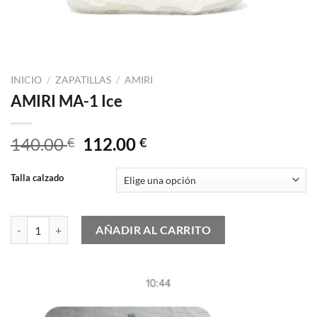
INICIO
/
ZAPATILLAS
/
AMIRI
AMIRI MA-1 Ice
El
El
140.00
112.00
€
€
precio
precio
original
actual
Talla calzado
era:
es:
140.00 €.
112.00 €.
AMIRI MA-1 Ice cantidad
AÑADIR AL CARRITO