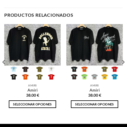
PRODUCTOS RELACIONADOS
AMIRI
AMIRI
Amiri
Amiri
38.00
€
38.00
€
SELECCIONAR OPCIONES
SELECCIONAR OPCIONES
€.
Este
Este
producto
producto
tiene
tiene