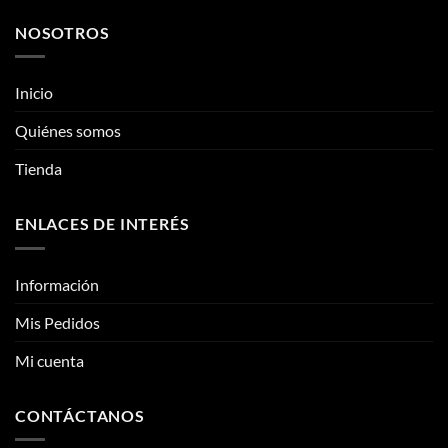
múltiples
múltiples
variantes.
variantes.
NOSOTROS
Las
Las
opciones
opciones
se
se
Inicio
pueden
pueden
Quiénes somos
elegir
elegir
en
en
Tienda
la
la
página
página
de
de
ENLACES DE INTERÉS
producto
producto
Información
Mis Pedidos
Mi cuenta
CONTÁCTANOS