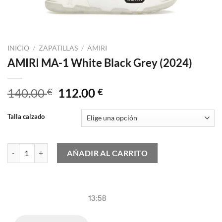
INICIO
/
ZAPATILLAS
/
AMIRI
AMIRI MA-1 White Black Grey (2024)
El
El
140.00
112.00
€
€
precio
precio
original
actual
Talla calzado
era:
es:
140.00 €.
112.00 €.
AMIRI MA-1 White Black Grey (2024) cantidad
AÑADIR AL CARRITO