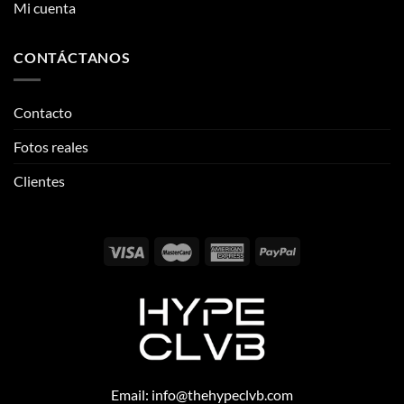
Contacto
Fotos reales
Clientes
Email:
info@thehypeclvb.com
Instagram:
@thehypeclvb
TikTok:
@thehypeclvb
Página web:
www.thehypeclvb.com