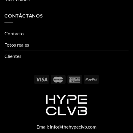
Fotos reales
Clientes
Email:
info@thehypeclvb.com
Instagram:
@thehypeclvb
TikTok:
@thehypeclvb
Página web:
www.thehypeclvb.com