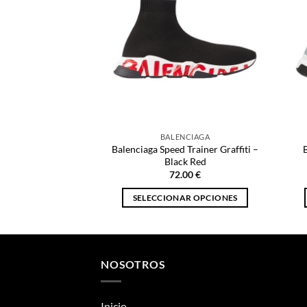
BALENCIAGA
Balenciaga Speed Trainer Graffiti –
Black Red
72.00
€
SELECCIONAR OPCIONES
Este
producto
tiene
múltiples
NOSOTROS
variantes.
Las
Inicio