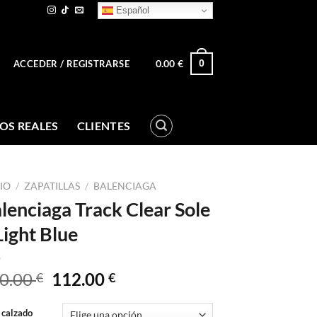
Español
0.00
€
0
ACCEDER / REGISTRARSE
OS REALES
CLIENTES
CIO
/
ZAPATILLAS
/
BALENCIAGA
lenciaga Track Clear Sole
Light Blue
El
El
0.00
112.00
€
€
precio
precio
original
actual
 calzado