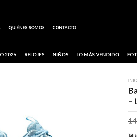
A
QUIÉNES SOMOS
CONTACTO
O 2026
RELOJES
NIÑOS
LO MÁS VENDIDO
FOT
INI
Ba
– 
14
Talla