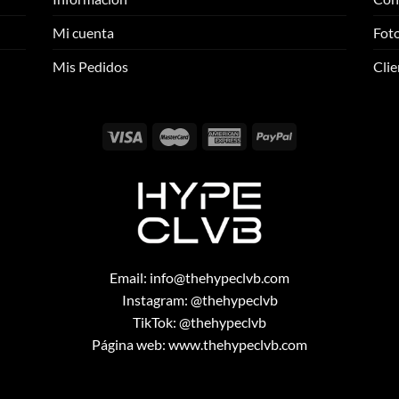
opciones
opciones
se
se
Mi cuenta
Foto
pueden
pueden
elegir
elegir
Mis Pedidos
Clie
en
en
la
la
página
página
de
de
producto
producto
Email:
info@thehypeclvb.com
Instagram:
@thehypeclvb
TikTok:
@thehypeclvb
Página web:
www.thehypeclvb.com