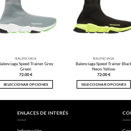
BALENCIAGA
BALENCIAGA
Balenciaga Speed Trainer Grey
Balenciaga Speed Trainer Blac
Green
Neon Yellow
72.00
€
72.00
€
SELECCIONAR OPCIONES
SELECCIONAR OPCIONES
Este
Este
producto
producto
tiene
tiene
múltiples
múltiples
ENLACES DE INTERÉS
CO
variantes.
variantes.
Las
Las
Información
Con