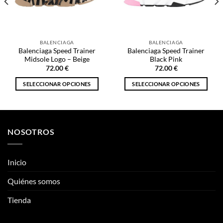
Midsole Logo – Beige
Black Pink
72.00
€
72.00
€
SELECCIONAR OPCIONES
SELECCIONAR OPCIONES
Este
Este
producto
producto
tiene
tiene
múltiples
múltiples
NOSOTROS
variantes.
variantes.
Las
Las
opciones
opciones
Inicio
se
se
pueden
pueden
Quiénes somos
elegir
elegir
Tienda
en
en
la
la
página
página
ENLACES DE INTERÉS
de
de
producto
producto
Información
Mis Pedidos