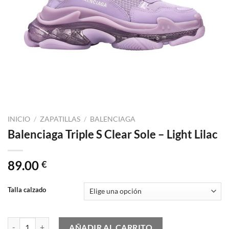
INICIO
/
ZAPATILLAS
/
BALENCIAGA
Balenciaga Triple S Clear Sole – Light Lilac
89.00
€
Talla calzado
Balenciaga Triple S Clear Sole - Light Lilac cantidad
AÑADIR AL CARRITO