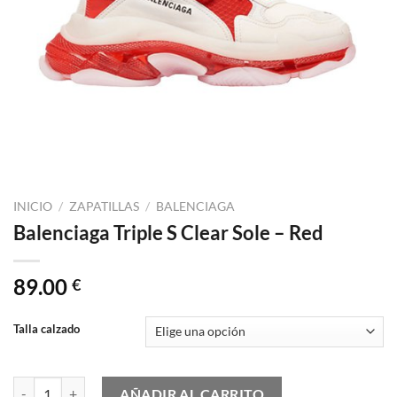
INICIO
/
ZAPATILLAS
/
BALENCIAGA
Balenciaga Triple S Clear Sole – Red
89.00
€
Talla calzado
Balenciaga Triple S Clear Sole - Red cantidad
AÑADIR AL CARRITO