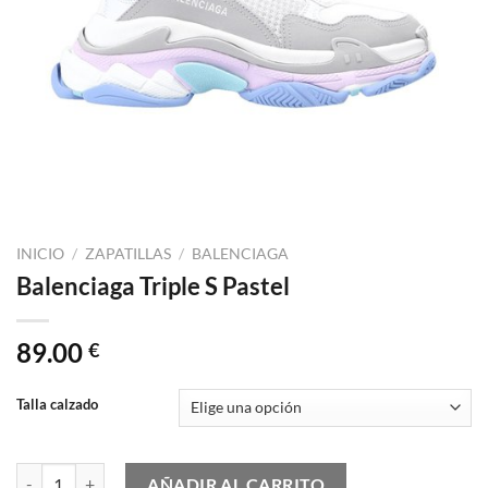
INICIO
/
ZAPATILLAS
/
BALENCIAGA
Balenciaga Triple S Pastel
89.00
€
Talla calzado
Balenciaga Triple S Pastel cantidad
AÑADIR AL CARRITO