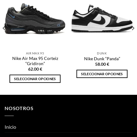
AIR MAX 95
DUNK
Nike Air Max 95 Corteiz
Nike Dunk “Panda”
“Gridiron”
58.00
€
62.00
€
SELECCIONAR OPCIONES
SELECCIONAR OPCIONES
Este
Este
producto
producto
tiene
tiene
múltiples
múltiples
variantes.
NOSOTROS
variantes.
Las
Las
opciones
opciones
se
Inicio
se
pueden
pueden
Quiénes somos
elegir
elegir
en
Tienda
en
la
la
página
página
de
ENLACES DE INTERÉS
de
producto