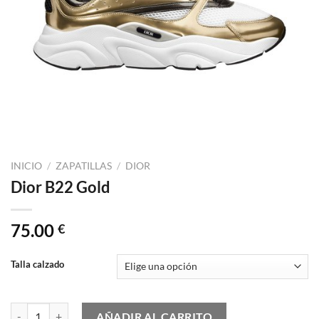
INICIO
/
ZAPATILLAS
/
DIOR
Dior B22 Gold
75.00
€
Talla calzado
Dior B22 Gold cantidad
AÑADIR AL CARRITO