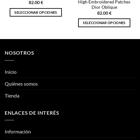
High Embroidered Patches
82.00
€
Dior Oblique
SELECCIONAR OPCIONES
82.00
€
Este
SELECCIONAR OPCIONES
producto
Este
tiene
producto
múltiples
tiene
variantes.
múltiples
NOSOTROS
Las
variantes.
opciones
Las
se
opciones
Inicio
pueden
se
elegir
pueden
Quiénes somos
en
elegir
la
Tienda
en
página
la
de
página
producto
ENLACES DE INTERÉS
de
producto
Información