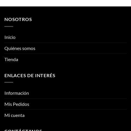
producto
tiene
tiene
múltiples
múltiples
variantes.
NOSOTROS
variantes.
Las
Las
opciones
opciones
se
Inicio
se
pueden
pueden
Quiénes somos
elegir
elegir
en
Tienda
en
la
la
página
página
de
ENLACES DE INTERÉS
de
producto
producto
Información
Mis Pedidos
Mi cuenta