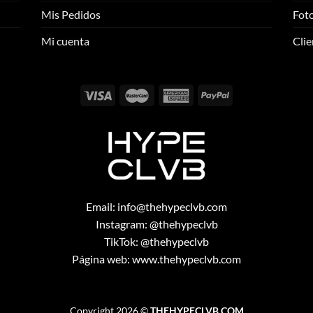
se
se
Mis Pedidos
Foto
pueden
pueden
elegir
elegir
Mi cuenta
Clie
en
en
la
la
página
página
de
de
producto
producto
Email:
info@thehypeclvb.com
Instagram:
@thehypeclvb
TikTok:
@thehypeclvb
Página web:
www.thehypeclvb.com
Copyright 2026 ©
THEHYPECLVB.COM