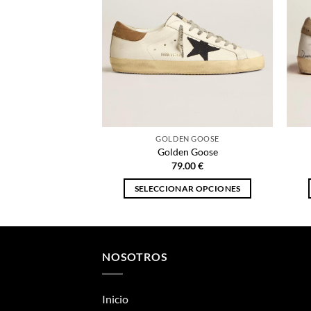
GOLDEN GOOSE
Golden Goose
79.00
€
SELECCIONAR OPCIONES
Este
producto
tiene
múltiples
NOSOTROS
variantes.
Las
Inicio
opciones