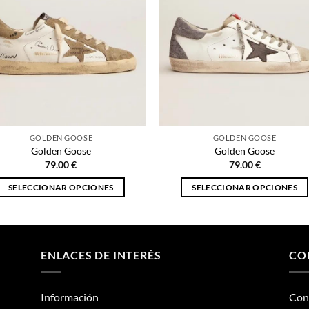
GOLDEN GOOSE
GOLDEN GOOSE
Golden Goose
Golden Goose
79.00
€
79.00
€
SELECCIONAR OPCIONES
SELECCIONAR OPCIONES
Este
Este
producto
producto
tiene
tiene
múltiples
múltiples
ENLACES DE INTERÉS
CO
variantes.
variantes.
Las
Las
Información
Con
opciones
opciones