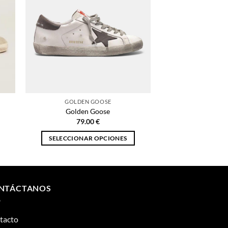
GOLDEN GOOSE
Golden Goose
79.00
€
SELECCIONAR OPCIONES
Este
producto
tiene
múltiples
NTÁCTANOS
variantes.
Las
tacto
opciones