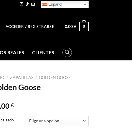
Español
0.00
€
0
ACCEDER / REGISTRARSE
OS REALES
CLIENTES
CIO
/
ZAPATILLAS
/
GOLDEN GOOSE
lden Goose
.00
€
 calzado