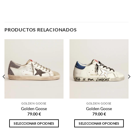
GOLDEN GOOSE
GOLDEN GOOSE
Golden Goose
Golden Goose
79.00
€
79.00
€
SELECCIONAR OPCIONES
SELECCIONAR OPCIONES
Este
Este
producto
producto
tiene
tiene
múltiples
múltiples
NOSOTROS
variantes.
variantes.
Las
Las
opciones
opciones