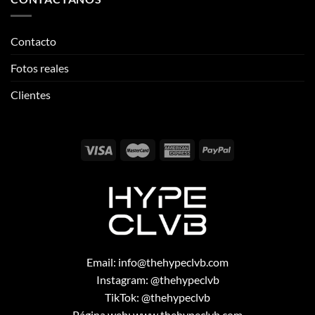
Clientes
Email:
info@thehypeclvb.com
Instagram:
@thehypeclvb
TikTok:
@thehypeclvb
Página web:
www.thehypeclvb.com
Copyright 2026 ©
THEHYPECLVB.COM