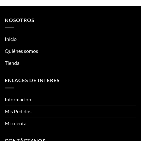
Inicio
se
se
pueden
pueden
Quiénes somos
elegir
elegir
Tienda
en
en
la
la
página
página
ENLACES DE INTERÉS
de
de
producto
producto
Información
Mis Pedidos
Mi cuenta
CONTÁCTANOS
Contacto
Fotos reales