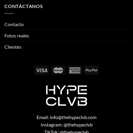
CONTÁCTANOS
Contacto
Fotos reales
Clientes
Email:
info@thehypeclvb.com
Instagram:
@thehypeclvb
TikTok:
@thehypeclvb