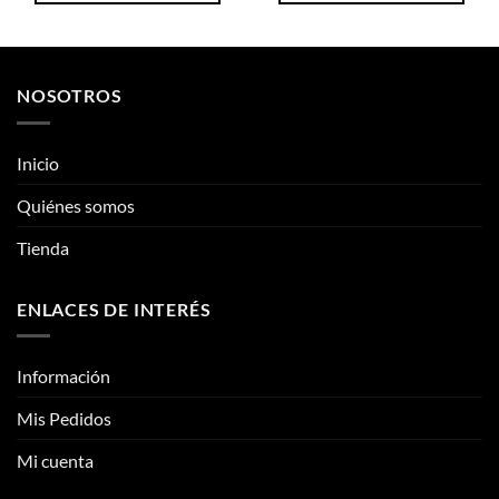
Este
Este
producto
producto
tiene
tiene
múltiples
múltiples
NOSOTROS
variantes.
variantes.
Las
Las
opciones
opciones
Inicio
se
se
pueden
pueden
Quiénes somos
elegir
elegir
Tienda
en
en
la
la
página
página
ENLACES DE INTERÉS
de
de
producto
producto
Información
Mis Pedidos
Mi cuenta