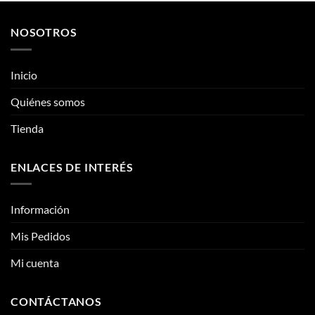
pueden
pueden
Quiénes somos
elegir
elegir
Tienda
en
en
la
la
página
página
ENLACES DE INTERÉS
de
de
producto
producto
Información
Mis Pedidos
Mi cuenta
CONTÁCTANOS
Contacto
Fotos reales
Clientes