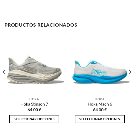
HOKA
HOKA
Hoka Stinson 7
Hoka Mach 6
64.00
€
64.00
€
SELECCIONAR OPCIONES
SELECCIONAR OPCIONES
Este
Este
producto
producto
tiene
tiene
múltiples
múltiples
NOSOTROS
variantes.
variantes.
Las
Las
opciones
opciones
Inicio
se
se