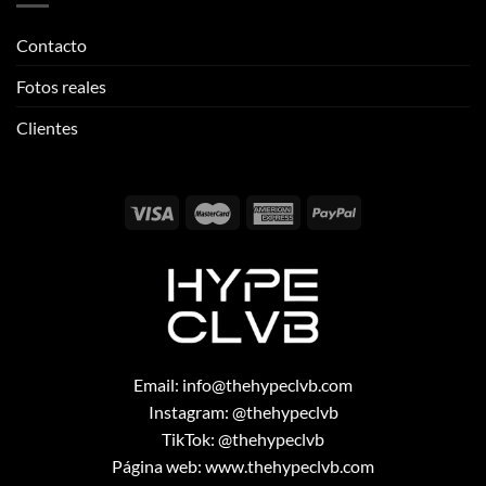
Email:
info@thehypeclvb.com
Instagram:
@thehypeclvb
TikTok:
@thehypeclvb
Página web:
www.thehypeclvb.com
Copyright 2026 ©
THEHYPECLVB.COM