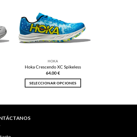
HOKA
Hoka Crescendo XC Spikeless
64.00
€
SELECCIONAR OPCIONES
Este
producto
tiene
múltiples
NTÁCTANOS
variantes.
Las
opciones
tacto