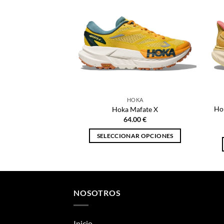
HOKA
Ho
Hoka Mafate X
64.00
€
SELECCIONAR OPCIONES
Este
producto
tiene
múltiples
NOSOTROS
variantes.
Las
opciones
Inicio