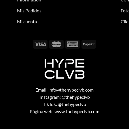
opciones
se
se
pueden
Mis Pedidos
Foto
pueden
elegir
elegir
Mi cuenta
Clie
en
en
la
la
página
página
de
de
producto
producto
Email:
info@thehypeclvb.com
Instagram:
@thehypeclvb
TikTok:
@thehypeclvb
Página web:
www.thehypeclvb.com