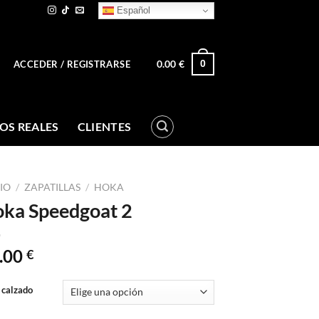
Español
0.00
€
0
ACCEDER / REGISTRARSE
OS REALES
CLIENTES
CIO
/
ZAPATILLAS
/
HOKA
ka Speedgoat 2
.00
€
 calzado