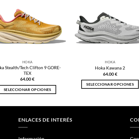
HOKA
HOKA
ka Stealth/Tech Clifton 9 GORE-
Hoka Kawana 2
TEX
64.00
€
64.00
€
SELECCIONAR OPCIONES
SELECCIONAR OPCIONES
Este
Este
producto
producto
tiene
tiene
múltiples
múltiples
ENLACES DE INTERÉS
CO
variantes.
variantes.
Las
Las
opciones
Información
Con