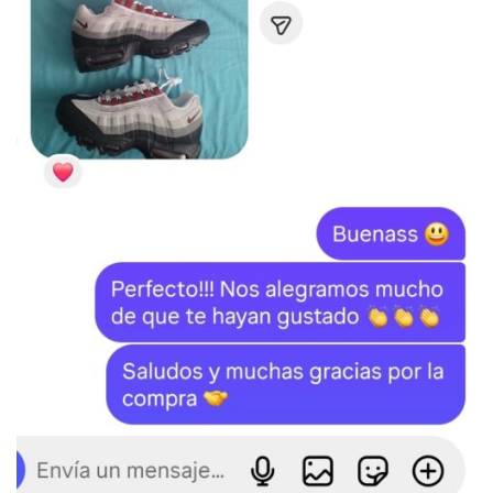
SKU:
N/D
Categorías:
JORDAN
,
Jordan x Travis Scott
,
LO MÁS VENDIDO
Etiquetas:
Jordan
,
Jordan x Travis Scott