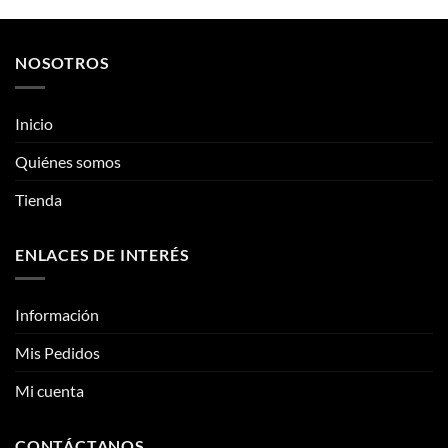
Inicio
se
pueden
pueden
Quiénes somos
elegir
elegir
en
Tienda
en
la
la
página
página
de
ENLACES DE INTERÉS
de
producto
producto
Información
Mis Pedidos
Mi cuenta
CONTÁCTANOS
Contacto
Fotos reales