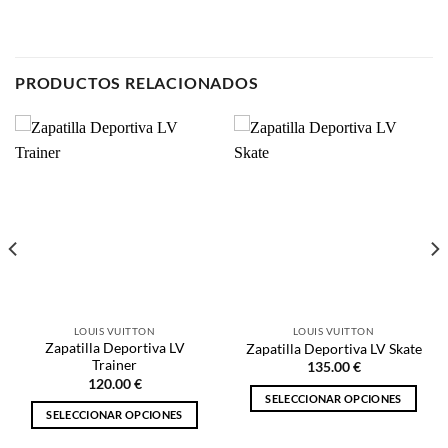
LOUIS VUITTON
LOUIS VUITTON
Zapatilla Deportiva LV
Zapatilla Deportiva LV Skate
Trainer
135.00
€
120.00
€
SELECCIONAR OPCIONES
SELECCIONAR OPCIONES
Este
Este
producto
producto
tiene
tiene
múltiples
múltiples
variantes.
NOSOTROS
variantes.
Las
Las
opciones
opciones
se