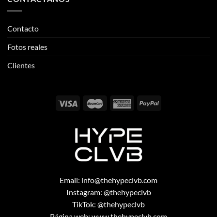
Clientes
Email:
info@thehypeclvb.com
Instagram:
@thehypeclvb
TikTok:
@thehypeclvb
Página web:
www.thehypeclvb.com
Copyright 2026 ©
THEHYPECLVB.COM