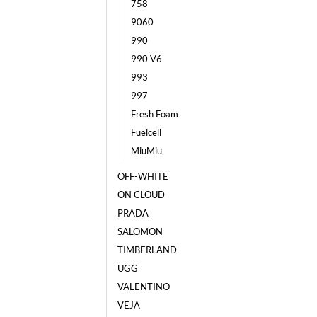
758
9060
990
990 V6
993
997
Fresh Foam
Fuelcell
MiuMiu
OFF-WHITE
ON CLOUD
PRADA
SALOMON
TIMBERLAND
UGG
VALENTINO
VEJA