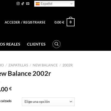
Español
0.00
€
0
ACCEDER / REGISTRARSE
OS REALES
CLIENTES
CIO
/
ZAPATILLAS
/
NEW BALANCE
/
2002R
w Balance 2002r
.00
€
 calzado