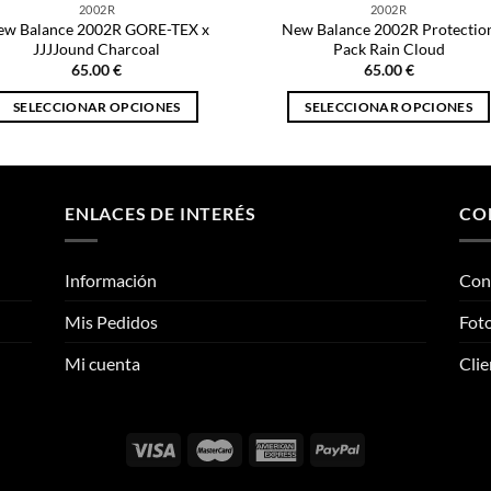
2002R
2002R
ew Balance 2002R GORE-TEX x
New Balance 2002R Protectio
JJJJound Charcoal
Pack Rain Cloud
65.00
€
65.00
€
SELECCIONAR OPCIONES
SELECCIONAR OPCIONES
Este
Este
producto
producto
tiene
tiene
múltiples
múltiples
ENLACES DE INTERÉS
CO
variantes.
variantes.
Las
Las
Información
Con
opciones
opciones
se
se
Mis Pedidos
Foto
pueden
pueden
elegir
elegir
Mi cuenta
Clie
en
en
la
la
página
página
de
de
producto
producto