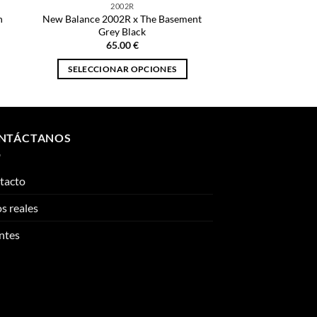
2002R
n
New Balance 2002R x The Basement
Grey Black
65.00
€
SELECCIONAR OPCIONES
Este
producto
tiene
múltiples
NTÁCTANOS
variantes.
Las
tacto
opciones
se
s reales
pueden
elegir
ntes
en
la
página
de
producto