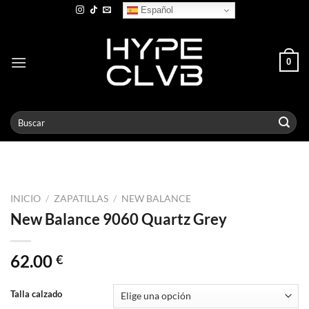
Skip
Español
to
content
0
Buscar
por:
INICIO
/
ZAPATILLAS
/
NEW BALANCE
New Balance 9060 Quartz Grey
62.00
€
Talla calzado