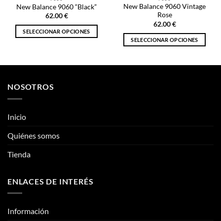
9060
9060
New Balance 9060 Vintage
New Balance 9060 “Black”
Rose
62.00
€
62.00
€
SELECCIONAR OPCIONES
SELECCIONAR OPCIONES
Este
Este
producto
producto
tiene
tiene
múltiples
múltiples
variantes.
NOSOTROS
variantes.
Las
Las
opciones
opciones
se
Inicio
se
pueden
pueden
Quiénes somos
elegir
elegir
en
Tienda
en
la
la
página
página
de