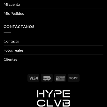
ENLACES DE INTERÉS
de
producto
producto
Información
Mi cuenta
Mis Pedidos
CONTÁCTANOS
Contacto
Fotos reales
Clientes