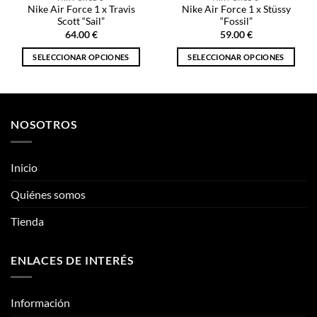
Nike Air Force 1 x Travis
Nike Air Force 1 x Stüssy
Scott “Sail”
“Fossil”
64.00
€
59.00
€
SELECCIONAR OPCIONES
SELECCIONAR OPCIONES
Este
Este
producto
producto
tiene
tiene
múltiples
múltiples
NOSOTROS
variantes.
variantes.
Las
Las
opciones
opciones
Inicio
se
se
pueden
pueden
Quiénes somos
elegir
elegir
Tienda
en
en
la
la
página
página
ENLACES DE INTERÉS
de
de
producto
producto
Información