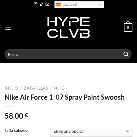
Skip
Español
to
content
0
Buscar
por:
INICIO
/
ZAPATILLAS
/
NIKE
Nike Air Force 1 ’07 Spray Paint Swoosh
58.00
€
Talla calzado