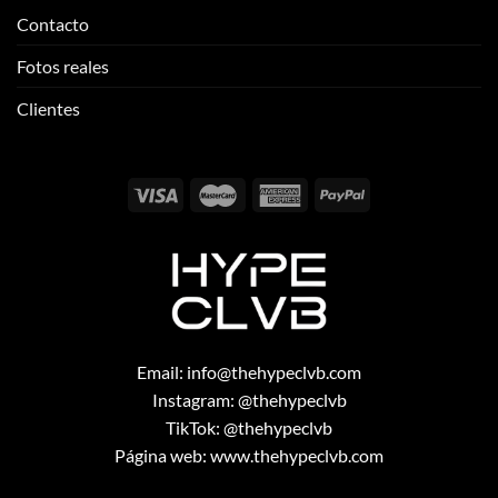
Contacto
Fotos reales
Clientes
Email:
info@thehypeclvb.com
Instagram:
@thehypeclvb
TikTok:
@thehypeclvb
Página web:
www.thehypeclvb.com