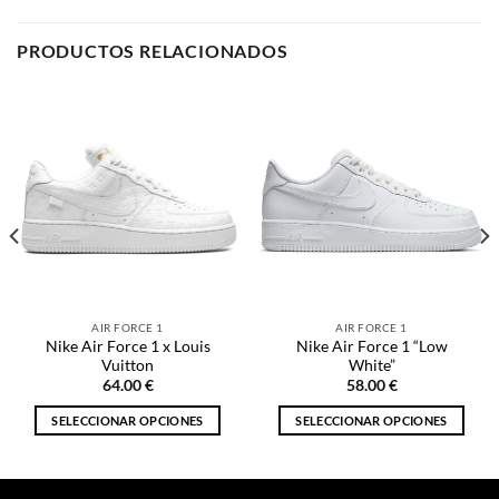
PRODUCTOS RELACIONADOS
AIR FORCE 1
AIR FORCE 1
Nike Air Force 1 x Louis
Nike Air Force 1 “Low
Vuitton
White”
64.00
€
58.00
€
SELECCIONAR OPCIONES
SELECCIONAR OPCIONES
Este
Este
producto
producto
tiene
tiene