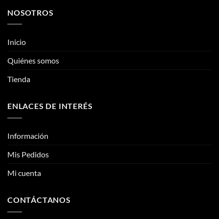
múltiples
múltiples
NOSOTROS
variantes.
variantes.
Las
Las
opciones
opciones
Inicio
se
se
pueden
pueden
Quiénes somos
elegir
elegir
Tienda
en
en
la
la
página
página
ENLACES DE INTERÉS
de
de
producto
producto
Información
Mis Pedidos
Mi cuenta
CONTÁCTANOS