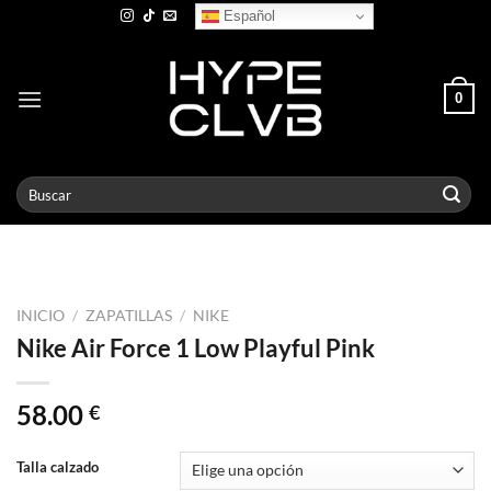
Skip
Español
to
content
0
Buscar
por:
INICIO
/
ZAPATILLAS
/
NIKE
Nike Air Force 1 Low Playful Pink
58.00
€
Talla calzado